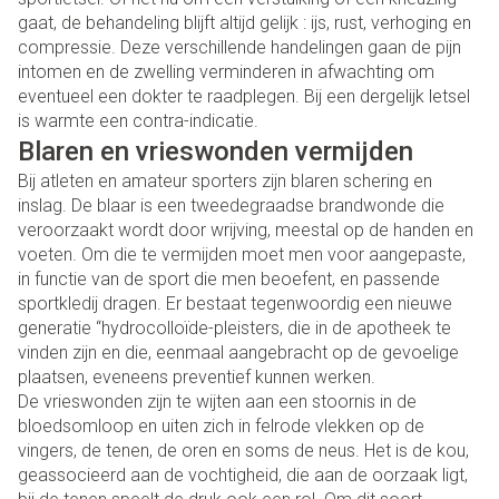
gaat, de behandeling blijft altijd gelijk : ijs, rust, verhoging en
compressie. Deze verschillende handelingen gaan de pijn
intomen en de zwelling verminderen in afwachting om
eventueel een dokter te raadplegen. Bij een dergelijk letsel
is warmte een contra-indicatie.
Blaren en vrieswonden vermijden
Bij atleten en amateur sporters zijn blaren schering en
inslag. De blaar is een tweedegraadse brandwonde die
veroorzaakt wordt door wrijving, meestal op de handen en
voeten. Om die te vermijden moet men voor aangepaste,
in functie van de sport die men beoefent, en passende
sportkledij dragen. Er bestaat tegenwoordig een nieuwe
generatie “hydrocolloïde-pleisters, die in de apotheek te
vinden zijn en die, eenmaal aangebracht op de gevoelige
plaatsen, eveneens preventief kunnen werken.
De vrieswonden zijn te wijten aan een stoornis in de
bloedsomloop en uiten zich in felrode vlekken op de
vingers, de tenen, de oren en soms de neus. Het is de kou,
geassocieerd aan de vochtigheid, die aan de oorzaak ligt,