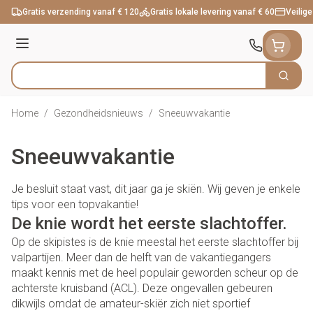
Ga naar de inhoud
Gratis verzending vanaf € 120
Gratis lokale levering vanaf € 60
Veilige
Menu
Zoek
Product, merk, categorie...
Home
/
Gezondheidsnieuws
/
Sneeuwvakantie
Sneeuwvakantie
Je besluit staat vast, dit jaar ga je skiën. Wij geven je enkele
tips voor een topvakantie!
De knie wordt het eerste slachtoffer.
Op de skipistes is de knie meestal het eerste slachtoffer bij
valpartijen. Meer dan de helft van de vakantiegangers
maakt kennis met de heel populair geworden scheur op de
achterste kruisband (ACL). Deze ongevallen gebeuren
dikwijls omdat de amateur-skiër zich niet sportief