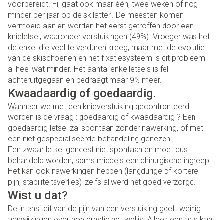
voorbereidt. Hij gaat ook maar één, twee weken of nog
minder per jaar op de skilatten. De meesten komen
vermoeid aan en worden het eerst getroffen door een
knieletsel, waaronder verstuikingen (49%). Vroeger was het
de enkel die veel te verduren kreeg, maar met de evolutie
van de skischoenen en het fixatiesysteem is dit probleem
al heel wat minder. Het aantal enkelletsels is fel
achteruitgegaan en bedraagt maar 9% meer.
Kwaadaardig of goedaardig.
Wanneer we met een knieverstuiking geconfronteerd
worden is de vraag : goedaardig of kwaadaardig ? Een
goedaardig letsel zal spontaan zonder nawerking, of met
een niet gespecialiseerde behandeling genezen.
Een zwaar letsel geneest niet spontaan en moet dus
behandeld worden, soms middels een chirurgische ingreep.
Het kan ook nawerkingen hebben (langdurige of kortere
pijn, stabiliteitsverlies), zelfs al werd het goed verzorgd.
Wist u dat?
De intensiteit van de pijn van een verstuiking geeft weinig
aanwijzingen over hoe ernstig het wel is. Alleen een arts kan