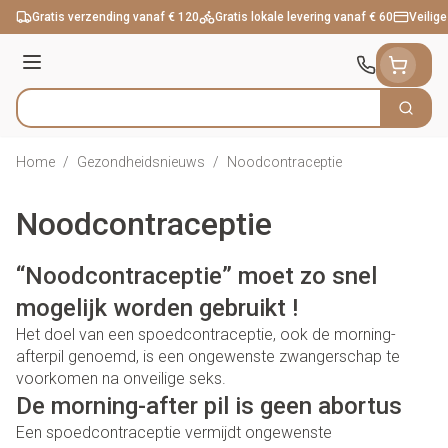
Ga naar de inhoud
Gratis verzending vanaf € 120
Gratis lokale levering vanaf € 60
Veilige
Menu
Zoek
Product, merk, categorie...
Home
/
Gezondheidsnieuws
/
Noodcontraceptie
Noodcontraceptie
“Noodcontraceptie” moet zo snel
mogelijk worden gebruikt !
Het doel van een spoedcontraceptie, ook de morning-
afterpil genoemd, is een ongewenste zwangerschap te
voorkomen na onveilige seks.
De morning-after pil is geen abortus
Een spoedcontraceptie vermijdt ongewenste