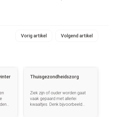
penselen en
Arm
r
voorwerpen
Elleboog
Zelfbruiner
Haar
- oogpotlood
Enkel en voet
n - decubitis
Toon meer
er
duw
Vorig artikel
Volgend artikel
Scheren
er
ys en -druppels
CBD
inter
Thuisgezondheidszorg
en
Ziek zijn of ouder worden gaat
de
vaak gepaard met allerlei
nden
kwaaltjes. Denk bijvoorbeeld
. Wat
maar aan de revalidatie na een
e te
operatie. Een