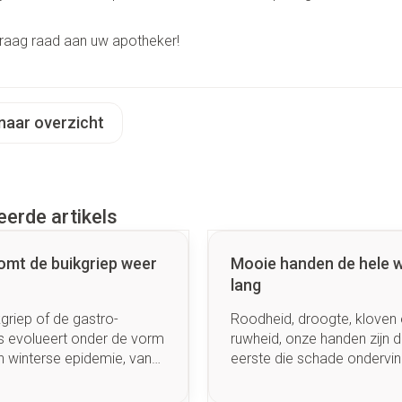
Make-up 
 inhalatie
Badkame
gebruiks
re
, vraag raad aan uw apotheker!
Nagels
Oor
Bed
Eyeliner 
Anti tumor middelen
l
Nagellak
Doorligge
Mascara
Kalk- en schimmelnagels
Toon me
naar overzicht
Oogscha
Neus
Nagelbijten
Toon me
nborstels
Tabletten
Nagelversterkend
Neusspra
Toon meer
Snurken
eerde artikels
Supplementen
omt de buikgriep weer
Mooie handen de hele w
lang
griep of de gastro-
Roodheid, droogte, kloven 
is evolueert onder de vorm
ruwheid, onze handen zijn 
n winterse epidemie, van
eerste die schade ondervi
er tot maart, met een
van het strenge winterweer
 de koude periode.
zijn de juiste gebaren om z