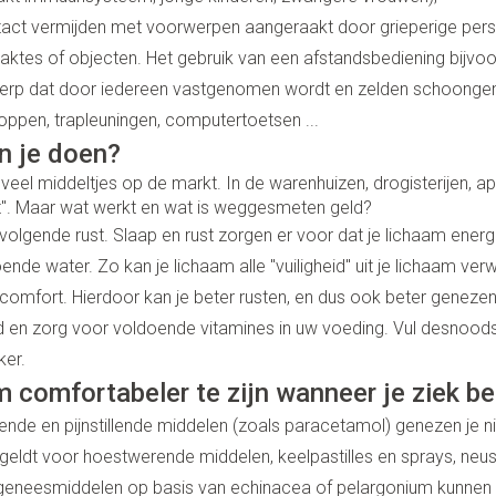
Zenuwstelsel
tact vermijden met voorwerpen aangeraakt door grieperige pers
essoires
Toon meer
Ogen
Podologie
Toon me
Overige 
Jeuk
categorie
aktes of objecten. Het gebruik van een afstandsbediening bijvo
Neus
Cold - Hot therapie - warm/koud
Naalden v
Spieren en gewrichten
Spijsvert
erp dat door iedereen vastgenomen wordt en zelden schoonge
Oren
Insecten
Luizen
Slapeloosheid, spanning en
teerde huid en
Keel
Verbanddozen
Toon me
categorie
noppen, trapleuningen, computertoetsen ...
stress
g
gerie
Oordopjes
Botten, spieren en gewrichten
Medische hulpmiddelen
n je doen?
tegorie
ren
Stoma
Oorreiniging
Toon meer
Toon meer
l veel middeltjes op de markt. In de warenhuizen, drogisterijen, ap
Parfums
Acne
t". Maar wat werkt en wat is weggesmeten geld?
Stoppen met roken
Oordruppels
Stomaza
volgende rust. Slaap en rust zorgen er voor dat je lichaam energi
Diagnosetesten en
sel
Stomapla
ende water. Zo kan je lichaam alle "vuiligheid" uit je lichaam verw
meetapparatuur
Specifie
Ogen
Voeten en benen
Accessoi
comfort. Hierdoor kan je beter rusten, en dus ook beter genezen
Infecties
Alcoholtest
Lichaams
Ooginfec
 en zorg voor voldoende vitamines in uw voeding. Vul desnoo
Droge voeten, eelt en kloven
Bloeddrukmeter
Deodora
Anti aller
ker.
Instrume
Blaren
inflamma
m comfortabeler te zijn wanneer je ziek be
Cholesteroltest
Immuniteit
Gezichts
Eelt
Ontzwell
hoest
nde en pijnstillende middelen (zoals paracetamol) genezen je 
Hartslagmeter
Eksteroog - likdoorn
Ergonom
 geldt voor hoestwerende middelen, keelpastilles en sprays, neus
Glaucoo
 hoest en
Make-up
Toon meer
Toon meer
Allergie
eneesmiddelen op basis van echinacea of pelargonium kunnen de
Ademhali
Toon me