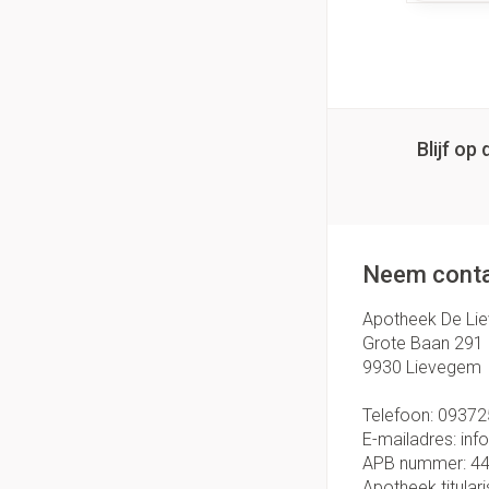
Blijf o
Neem conta
Apotheek De Li
Grote Baan 291
9930
Lievegem
Telefoon:
09372
E-mailadres:
inf
APB nummer:
4
Apotheek titulari