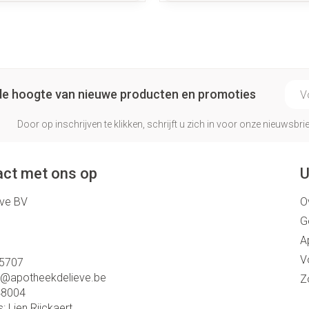
behandelen ?
E-ma
p de hoogte van nieuwe producten en promoties
Door op inschrijven te klikken, schrijft u zich in voor onze nieuwsb
ct met ons op
U
eve BV
O
G
A
V
5707
o@
apotheekdelieve.be
Z
48004
s:
Lien Rijckaert