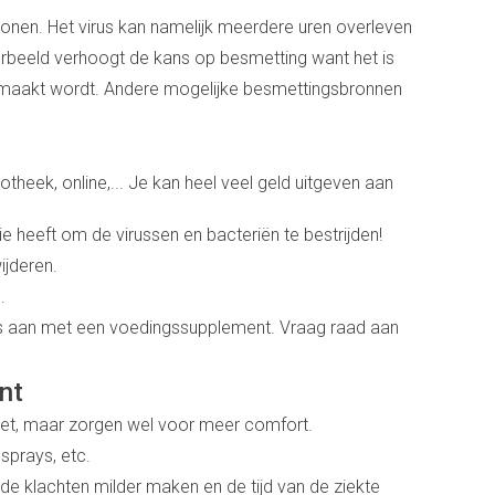
ontschminken
Sondes, baxters en catheters
onen. Het virus kan namelijk meerdere uren overleven
er
diabetes producten
Reinigingsmelk, - crème, -olie en
Afslanken
Sondes
orbeeld verhoogt de kans op besmetting want het is
oor insulinespuiten
gel
Accessoires
ering
maakt wordt. Andere mogelijke besmettingsbronnen
Accessoires voor sondes
werende middelen
er
Tonic - lotion
Baxters
Homeopathie
Micellair water
Catheters
otheek, online,... Je kan heel veel geld uitgeven aan
 en geurproducten
Specifiek voor de ogen
kjes
Toon meer
Zware benen
Pillendozen en accessoires
e heeft om de virussen en bacteriën te bestrijden!
atje
ijderen.
Tabletten
k voor mannen
res
Gezichtsverzorging
.
Creme, gel en spray
verzorging
ties
Mondmaskers
ds aan met een voedingssupplement. Vraag raad aan
Pigmentstoornissen
nt
gische en anti
nten
Gevoelige huid - geïrriteerde huid
Diverse geneesmiddelen
toire middelen
nt
verzorging
Bandages en Orthopedie -
Gemengde huid
ende middelen
niet, maar zorgen wel voor meer comfort.
orthopedische verbanden
ie
Doffe huid
sprays, etc.
m
Diergeneesmiddelen
Buik
 klachten milder maken en de tijd van de ziekte
Toon meer
ng en zuurstof
er