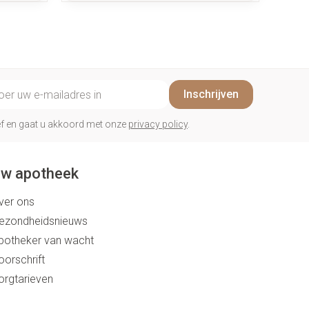
mobiliteitshulpmiddel kan
hiervoor de geknipte oplossing
zijn.
il adres
Inschrijven
rief en gaat u akkoord met onze
privacy policy
.
w apotheek
ver ons
ezondheidsnieuws
potheker van wacht
oorschrift
orgtarieven