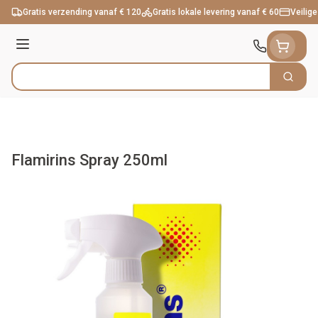
Ga naar de inhoud
Gratis verzending vanaf € 120
Gratis lokale levering vanaf € 60
Veilige
Menu
Zoek
Product, merk, categorie...
Flamirins Spray 250ml