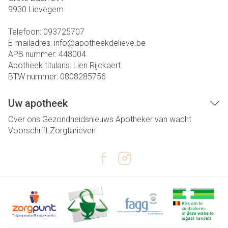
9930
Lievegem
Telefoon:
093725707
E-mailadres:
info@
apotheekdelieve.be
APB nummer:
448004
Apotheek titularis:
Lien Rijckaert
BTW nummer:
0808285756
Uw apotheek
Over ons
Gezondheidsnieuws
Apotheker van wacht
Voorschrift
Zorgtarieven