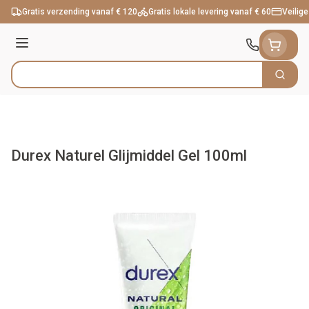
Ga naar de inhoud
Gratis verzending vanaf € 120
Gratis lokale levering vanaf € 60
Veilige
Menu
Zoek
Product, merk, categorie...
Durex Naturel Glijmiddel Gel 100ml