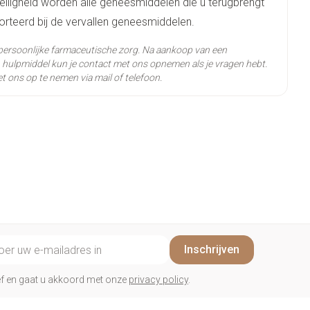
eiligheid worden alle geneesmiddelen die u terugbrengt
rteerd bij de vervallen geneesmiddelen.
nazol nitraat
persoonlijke farmaceutische zorg. Na aankoop van een
hulpmiddel kun je contact met ons opnemen als je vragen hebt.
t ons op te nemen via mail of telefoon.
ertemperatuur (15°C - 25°C)
il adres
Inschrijven
rief en gaat u akkoord met onze
privacy policy
.