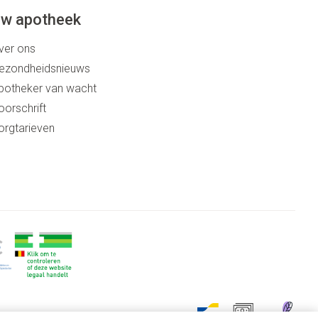
w apotheek
ver ons
ezondheidsnieuws
potheker van wacht
oorschrift
orgtarieven