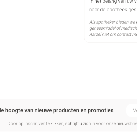
In het belang van uw v
Verpakking
naar de apotheek geso
Actieve
mico
Als apotheker bieden we 
Ingrediënten
geneesmiddel of medisch 
Aarzel niet om contact me
Behoud
Kam
E-ma
p de hoogte van nieuwe producten en promoties
Door op inschrijven te klikken, schrijft u zich in voor onze nieuwsb