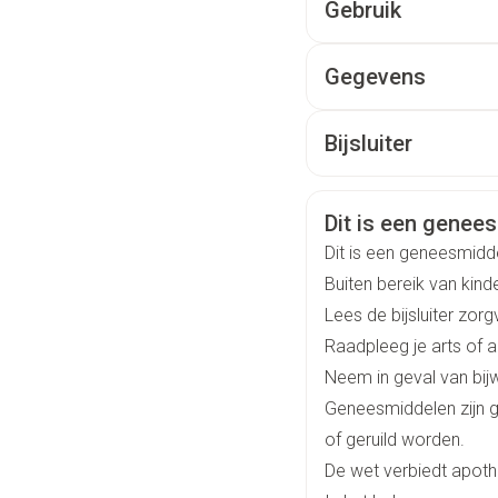
Behandel daarom uw 
Gebruik
(netelroos).
nadat alle zichtbare 
DAKTARIN® crème is e
Gegevens
Jeuk of branderig gevo
bevat miconazolenitra
Reacties op de toedien
CNK
001
Bijsluiter
Huidontsteking.
Organisaties
Nederlands
NV 
Veiligheidsinfo
Dit is een geneesm
Bleker worden van de 
Merken
Dak
Dit is een geneesmidd
Overgevoeligheid
Buiten bereik van kin
Breedte
40
Contactdermatitis
Lees de bijsluiter zorg
Uitslag
Raadpleeg je arts of 
Lengte
15
Roodheid
Neem in geval van bij
Jeuk
Geneesmiddelen zijn 
Diepte
36
of geruild worden.
De wet verbiedt apot
Hoeveelheid
1