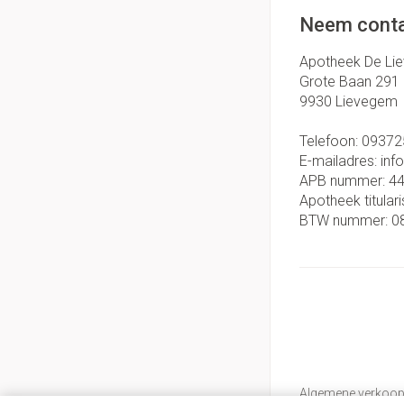
Neem conta
Apotheek De Li
Grote Baan 291
9930
Lievegem
Telefoon:
09372
E-mailadres:
inf
APB nummer:
4
Apotheek titulari
BTW nummer:
0
Algemene verkoo