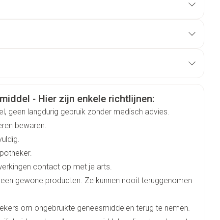
schoenen en sokken met DAKTARIN® spray tot 1 week
symptomen zijn verdwenen.
en geneesmiddel aangewezen bij schimmelinfecties en
el op de huid;
at. Niet langdurig gebruiken zonder geneeskundig advies.
ingsplaats, waaronder irritatie;
4258
Kenvue Belgium
Duits
Frans
rmatie
iddel - Hier zijn enkele richtlijnen:
huid (hypopigmentatie).
tarin
el, geen langdurig gebruik zonder medisch advies.
deren bewaren.
 mm
vuldig.
apotheker.
0 mm
werkingen contact op met je arts.
geen gewone producten. Ze kunnen nooit teruggenomen
 mm
hekers om ongebruikte geneesmiddelen terug te nemen.