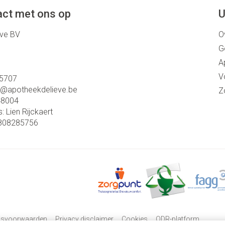
ct met ons op
U
eve BV
O
G
A
V
5707
o@
apotheekdelieve.be
Z
48004
s:
Lien Rijckaert
808285756
psvoorwaarden
Privacy disclaimer
Cookies
ODR-platform