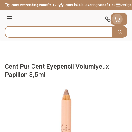
Ga naar de inhoud
Gratis verzending vanaf € 120
Gratis lokale levering vanaf € 60
Veilige
Menu
Zoek
Product, merk, categorie...
Cent Pur Cent Eyepencil Volumiyeux
Papillon 3,5ml