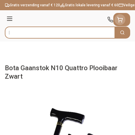
Ga naar de inhoud
Gratis verzending vanaf € 120
Gratis lokale levering vanaf € 60
Veilige
Menu
Zoek
Product, merk, categorie...
Bota Gaanstok N10 Quattro Plooibaar
Zwart