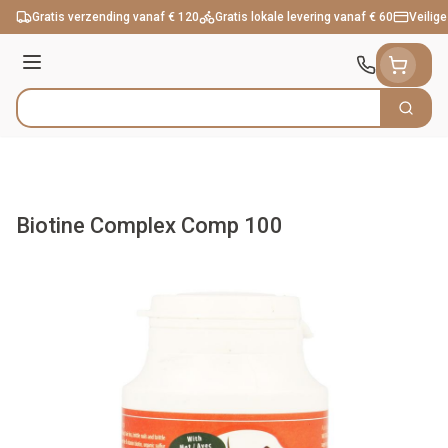
Ga naar de inhoud
Gratis verzending vanaf € 120
Gratis lokale levering vanaf € 60
Veilige
Menu
Zoek
Product, merk, categorie...
Biotine Complex Comp 100