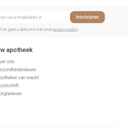
il adres
Inschrijven
rief en gaat u akkoord met onze
privacy policy
.
w apotheek
ver ons
ezondheidsnieuws
potheker van wacht
oorschrift
orgtarieven