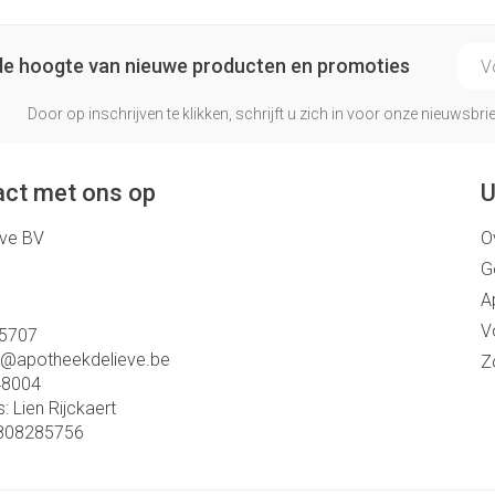
E-ma
p de hoogte van nieuwe producten en promoties
Door op inschrijven te klikken, schrijft u zich in voor onze nieuwsb
ct met ons op
U
eve BV
O
G
A
V
5707
o@
apotheekdelieve.be
Z
48004
s:
Lien Rijckaert
808285756