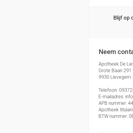
Blijf o
Neem conta
Apotheek De Li
Grote Baan 291
9930
Lievegem
Telefoon:
09372
E-mailadres:
inf
APB nummer:
4
Apotheek titulari
BTW nummer:
0