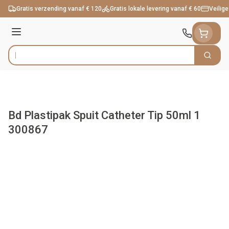
Ga naar de inhoud
Gratis verzending vanaf € 120
Gratis lokale levering vanaf € 60
Veilige
Menu
Zoek
Product, merk, categorie...
Bd Plastipak Spuit Catheter Tip 50ml 1
300867