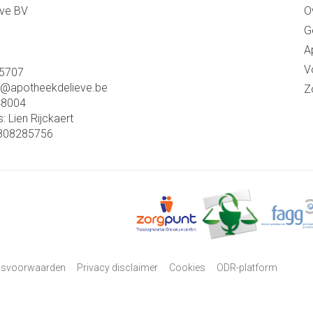
eve BV
O
G
A
V
5707
o@
apotheekdelieve.be
Z
48004
s:
Lien Rijckaert
808285756
psvoorwaarden
Privacy disclaimer
Cookies
ODR-platform