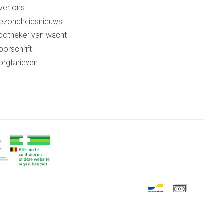
ver ons
ezondheidsnieuws
potheker van wacht
oorschrift
orgtarieven