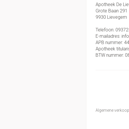
Apotheek De Li
Grote Baan 291
9930
Lievegem
Telefoon:
09372
E-mailadres:
inf
APB nummer:
4
Apotheek titulari
BTW nummer:
0
Algemene verkoo